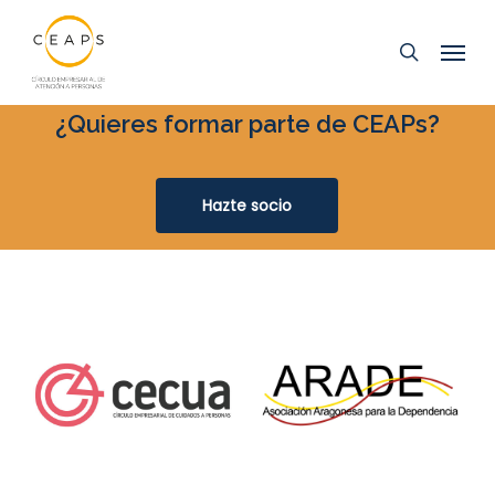
Ir
Menú
al
buscar
contenido
principal
¿Quieres formar parte de CEAPs?
Hazte socio