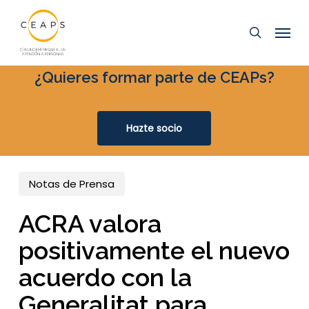
Ir
Menú
al
buscar
contenido
principal
¿Quieres formar parte de CEAPs?
Hazte socio
Notas de Prensa
ACRA valora
positivamente el nuevo
acuerdo con la
Generalitat para